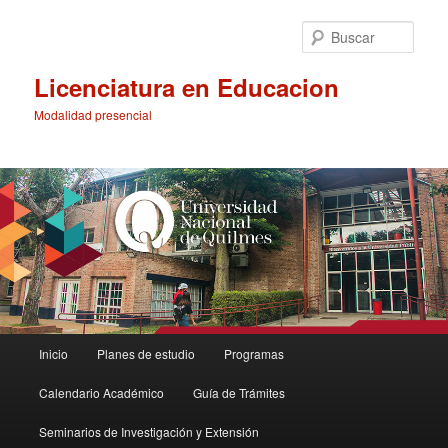
Ir
al
Busc
contenido
principal
Licenciatura en Educacion
Modalidad presencial
Menú
Inicio
Planes de estudio
Programas
principal
Calendario Académico
Guía de Trámites
Seminarios de Investigación y Extensión