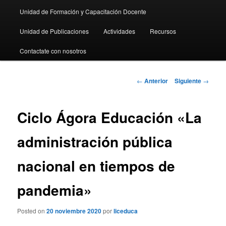
Unidad de Formación y Capacitación Docente
Unidad de Publicaciones
Actividades
Recursos
Contactate con nosotros
Navegación
←
Anterior
Siguiente
→
de
entradas
Ciclo Ágora Educación «La
administración pública
nacional en tiempos de
pandemia»
Posted on
20 noviembre 2020
por
liceduca